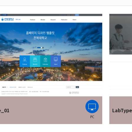
e_01
LabTyp