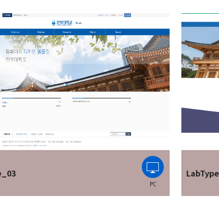
e_03
LabTyp